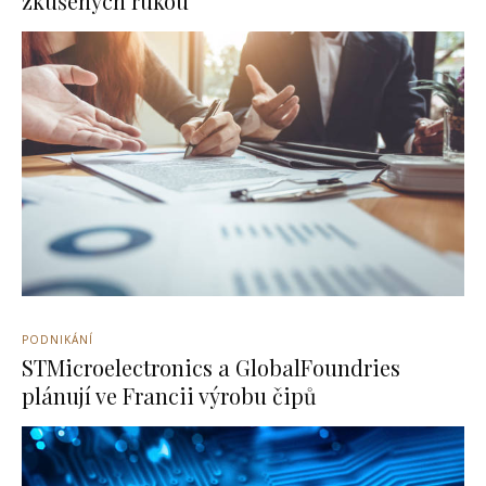
zkušených rukou
PODNIKÁNÍ
STMicroelectronics a GlobalFoundries
plánují ve Francii výrobu čipů