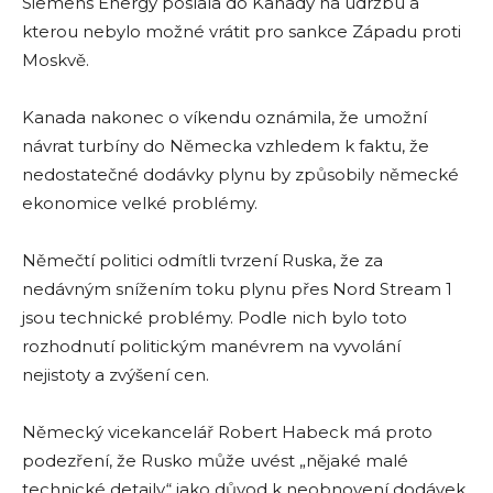
Siemens Energy poslala do Kanady na údržbu a
kterou nebylo možné vrátit pro sankce Západu proti
Moskvě.
Kanada nakonec o víkendu oznámila, že umožní
návrat turbíny do Německa vzhledem k faktu, že
nedostatečné dodávky plynu by způsobily německé
ekonomice velké problémy.
Němečtí politici odmítli tvrzení Ruska, že za
nedávným snížením toku plynu přes Nord Stream 1
jsou technické problémy. Podle nich bylo toto
rozhodnutí politickým manévrem na vyvolání
nejistoty a zvýšení cen.
Německý vicekancelář Robert Habeck má proto
podezření, že Rusko může uvést „nějaké malé
technické detaily“ jako důvod k neobnovení dodávek