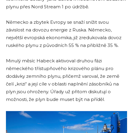
plynu přes Nord Stream 1 po údržbě.
Německo a zbytek Evropy se snaží snížit svou
závislost na dovozu energie z Ruska. Německo,
největší evropská ekonomika, již zredukovala dovoz
ruského plynu z původních 55 % na přibližně 35 %.
Minulý měsíc Habeck aktivoval druhou fázi
německého třístupňového krizového plánu pro
dodávky zemního plynu, přičemž varoval, že země
čelí „krizi“ a její cíle v oblasti naplnění zásobníků na
plyn jsou ohroženy. Úřady už přitom diskutují o
možnosti, že plyn bude muset být na příděl.