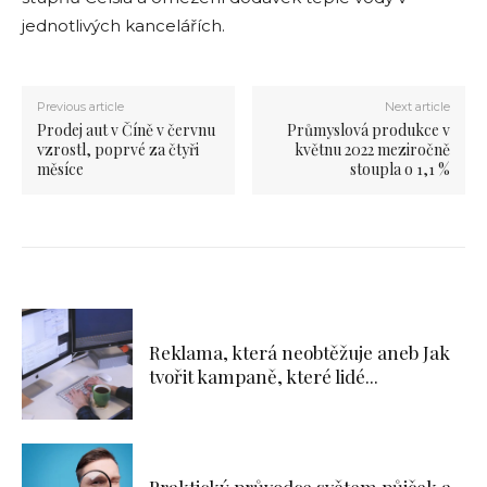
jednotlivých kancelářích.
Previous article
Next article
Prodej aut v Číně v červnu
Průmyslová produkce v
vzrostl, poprvé za čtyři
květnu 2022 meziročně
měsíce
stoupla o 1,1 %
Reklama, která neobtěžuje aneb Jak
tvořit kampaně, které lidé...
Praktický průvodce světem půjček a