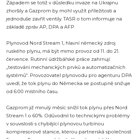
Západem se totiž v důsledku invaze na Ukrajinu
zhoršily a Gazprom by mohl využít příležitosti a
jednoduše zavřít ventily. TASR o tom informuje na
základě zpráv AP, DPA a AFP
Plynovod Nord Stream 1, hlavní německý zdroj
ruského plynu, má být mimo provoz od 11. do 21.
července. Rutinní údržbářské práce zahrnují
„testování mechanických prvků a automatizačních
systémů“. Provozovatel plynovodu pro agenturu DPA
uvedl, že tok plynu do Německa se postupně snižuje
od 6:00 místního času.
Gazprom již minulý měsíc snížil tok plynu přes Nord
Stream 1 o 60%. Odůvodnil to technickými problémy
v souvislosti s chybějící plynovou turbínou
kompresorové stanice, kterou partnerská společnost