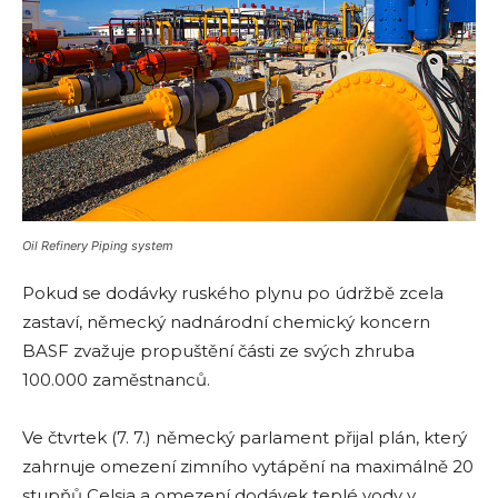
Oil Refinery Piping system
Pokud se dodávky ruského plynu po údržbě zcela
zastaví, německý nadnárodní chemický koncern
BASF zvažuje propuštění části ze svých zhruba
100.000 zaměstnanců.
Ve čtvrtek (7. 7.) německý parlament přijal plán, který
zahrnuje omezení zimního vytápění na maximálně 20
stupňů Celsia a omezení dodávek teplé vody v