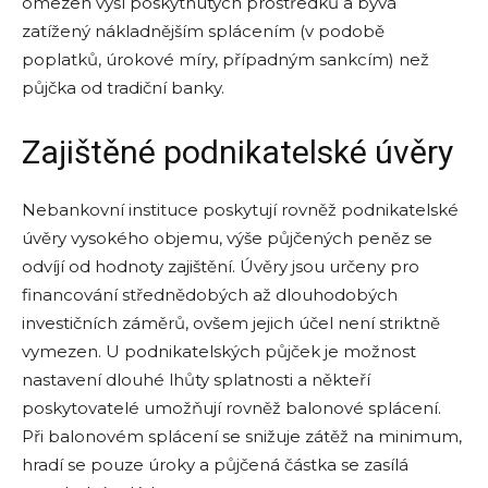
omezen výší poskytnutých prostředků a bývá
zatížený nákladnějším splácením (v podobě
poplatků, úrokové míry, případným sankcím) než
půjčka od tradiční banky.
Zajištěné podnikatelské úvěry
Nebankovní instituce poskytují rovněž podnikatelské
úvěry vysokého objemu, výše půjčených peněz se
odvíjí od hodnoty zajištění. Úvěry jsou určeny pro
financování střednědobých až dlouhodobých
investičních záměrů, ovšem jejich účel není striktně
vymezen. U podnikatelských půjček je možnost
nastavení dlouhé lhůty splatnosti a někteří
poskytovatelé umožňují rovněž balonové splácení.
Při balonovém splácení se snižuje zátěž na minimum,
hradí se pouze úroky a půjčená částka se zasílá