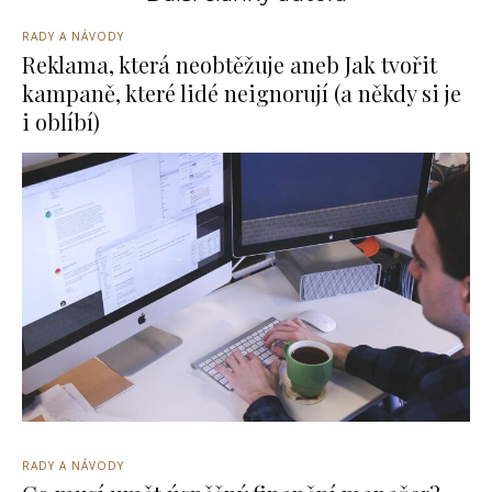
RADY A NÁVODY
Reklama, která neobtěžuje aneb Jak tvořit
kampaně, které lidé neignorují (a někdy si je
i oblíbí)
RADY A NÁVODY