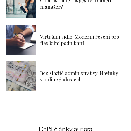
Co musí umět úspěšný finanční
manažer?
Virtuální sídlo: Moderní řešení pro
flexibilní podnikání
Bez složité administrativy. Novinky
v online žádostech
Další články autora