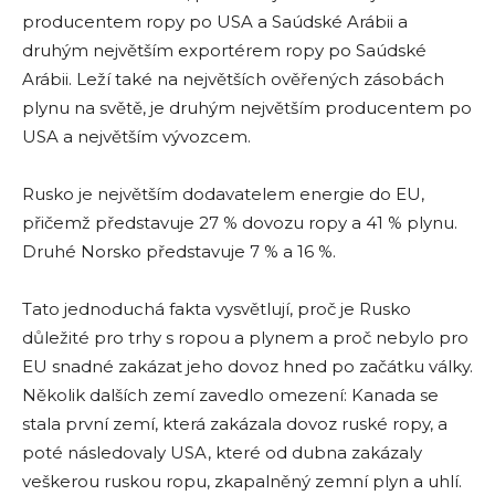
producentem ropy po USA a Saúdské Arábii a
druhým největším exportérem ropy po Saúdské
Arábii. Leží také na největších ověřených zásobách
plynu na světě, je druhým největším producentem po
USA a největším vývozcem.
Rusko je největším dodavatelem energie do EU,
přičemž představuje 27 % dovozu ropy a 41 % plynu.
Druhé Norsko představuje 7 % a 16 %.
Tato jednoduchá fakta vysvětlují, proč je Rusko
důležité pro trhy s ropou a plynem a proč nebylo pro
EU snadné zakázat jeho dovoz hned po začátku války.
Několik dalších zemí zavedlo omezení: Kanada se
stala první zemí, která zakázala dovoz ruské ropy, a
poté následovaly USA, které od dubna zakázaly
veškerou ruskou ropu, zkapalněný zemní plyn a uhlí.