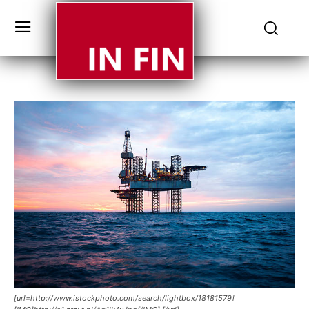
[url=http://www.istockphoto.com/search/lightbox/18181579]