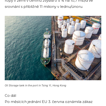
ropy v zemi v červnu zvýšila o 5 % na 10,7 mb/d ve
srovnání s přibližně 11 miliony v lednu/únoru.
Oil Storage tank in the port in Tsing Yi, Hong Kong
Co dál
Po měsících jednání EU 3. června oznámila zákaz