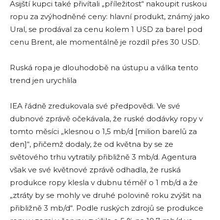
Asijští kupci také přivítali „příležitost“ nakoupit ruskou
ropu za zvýhodněné ceny: hlavní produkt, známý jako
Ural, se prodával za cenu kolem 1 USD za barel pod
cenu Brent, ale momentálně je rozdíl přes 30 USD.
Ruská ropa je dlouhodobě na ústupu a válka tento
trend jen urychlila
IEA řádně zredukovala své předpovědi. Ve své
dubnové zprávě očekávala, že ruské dodávky ropy v
tomto měsíci „klesnou o 1,5 mb/d [milion barelů za
den]“, přičemž dodaly, že od května by se ze
světového trhu vytratily přibližně 3 mb/d. Agentura
však ve své květnové zprávě odhadla, že ruská
produkce ropy klesla v dubnu téměř o 1 mb/d a že
„ztráty by se mohly ve druhé polovině roku zvýšit na
přibližně 3 mb/d“. Podle ruských zdrojů se produkce