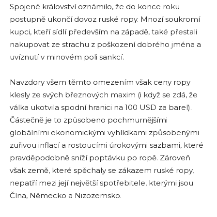
Spojené království oznámilo, že do konce roku
postupně ukončí dovoz ruské ropy. Mnozí soukromí
kupci, kteří sídlí především na západě, také přestali
nakupovat ze strachu z poškození dobrého jména a
uvíznutí v minovém poli sankcí.
Navzdory všem těmto omezením však ceny ropy
klesly ze svých březnových maxim (i když se zdá, že
válka ukotvila spodní hranici na 100 USD za barel).
Částečně je to způsobeno pochmurnějšími
globálními ekonomickými vyhlídkami způsobenými
zuřivou inflací a rostoucími úrokovými sazbami, které
pravděpodobně sníží poptávku po ropě. Zároveň
však země, které spěchaly se zákazem ruské ropy,
nepatří mezi její největší spotřebitele, kterými jsou
Čína, Německo a Nizozemsko.