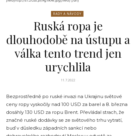
[IMG]http://s1.zrzut.pl/Ag1lkAv.jpg[/IMG] [/url]
RADY A NÁVODY
Ruská ropa je
dlouhodobě na ústupu a
válka tento trend jen
urychlila
11.7.2022
Bezprostředně po ruské invazi na Ukrajinu světové
ceny ropy vyskočily nad 100 USD za barel a 8. března
dosáhly 130 USD za ropu Brent. Převládal strach, že
značné ruské dodávky se ze světového trhu vytratí,
buď v důsledku západních sankcí nebo
dobrovolného rozhodnutí Moskvy v odvetě za