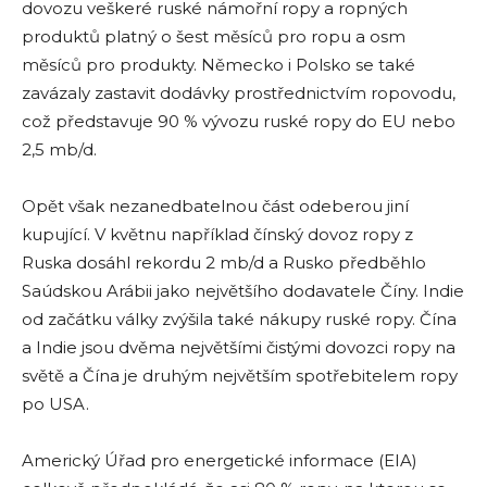
dovozu veškeré ruské námořní ropy a ropných
produktů platný o šest měsíců pro ropu a osm
měsíců pro produkty. Německo i Polsko se také
zavázaly zastavit dodávky prostřednictvím ropovodu,
což představuje 90 % vývozu ruské ropy do EU nebo
2,5 mb/d.
Opět však nezanedbatelnou část odeberou jiní
kupující. V květnu například čínský dovoz ropy z
Ruska dosáhl rekordu 2 mb/d a Rusko předběhlo
Saúdskou Arábii jako největšího dodavatele Číny. Indie
od začátku války zvýšila také nákupy ruské ropy. Čína
a Indie jsou dvěma největšími čistými dovozci ropy na
světě a Čína je druhým největším spotřebitelem ropy
po USA.
Americký Úřad pro energetické informace (EIA)