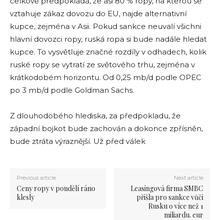
celkově předpokládá, že asi 80 % ropy, na kterou se
vztahuje zákaz dovozu do EU, najde alternativní
kupce, zejména v Asii. Pokud sankce neuvalí všichni
hlavní dovozci ropy, ruská ropa si bude nadále hledat
kupce. To vysvětluje značné rozdíly v odhadech, kolik
ruské ropy se vytratí ze světového trhu, zejména v
krátkodobém horizontu. Od 0,25 mb/d podle OPEC
po 3 mb/d podle Goldman Sachs.
Z dlouhodobého hlediska, za předpokladu, že
západní bojkot bude zachován a dokonce zpřísněn,
bude ztráta výraznější. Už před válek
Previous article
Next article
Ceny ropy v pondělí ráno
Leasingová firma SMBC
klesly
přišla pro sankce vůči
Rusku o více než 1
miliardu. eur