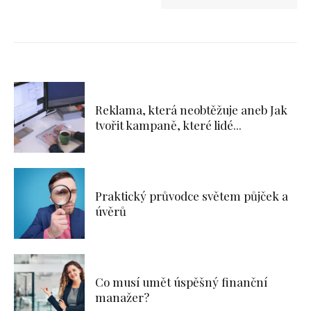
Reklama, která neobtěžuje aneb Jak
tvořit kampaně, které lidé...
Praktický průvodce světem půjček a
úvěrů
Co musí umět úspěšný finanční
manažer?