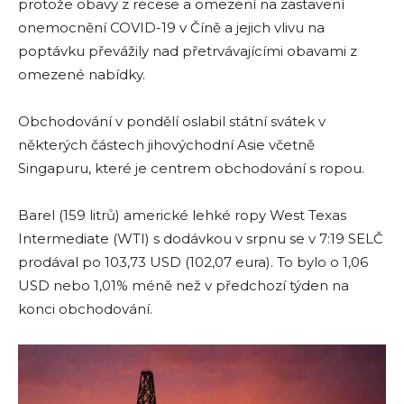
protože obavy z recese a omezení na zastavení
onemocnění COVID-19 v Číně a jejich vlivu na
poptávku převážily nad přetrvávajícími obavami z
omezené nabídky.
Obchodování v pondělí oslabil státní svátek v
některých částech jihovýchodní Asie včetně
Singapuru, které je centrem obchodování s ropou.
Barel (159 litrů) americké lehké ropy West Texas
Intermediate (WTI) s dodávkou v srpnu se v 7:19 SELČ
prodával po 103,73 USD (102,07 eura). To bylo o 1,06
USD nebo 1,01% méně než v předchozí týden na
konci obchodování.