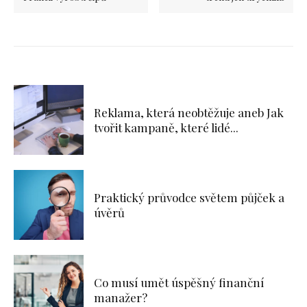
Reklama, která neobtěžuje aneb Jak
tvořit kampaně, které lidé...
Praktický průvodce světem půjček a
úvěrů
Co musí umět úspěšný finanční
manažer?