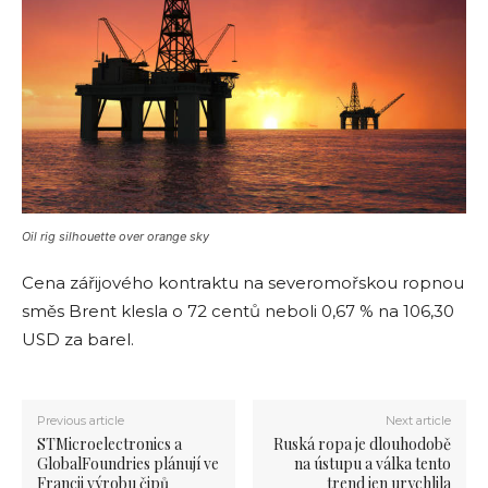
Oil rig silhouette over orange sky
Cena zářijového kontraktu na severomořskou ropnou
směs Brent klesla o 72 centů neboli 0,67 % na 106,30
USD za barel.
Previous article
Next article
STMicroelectronics a
Ruská ropa je dlouhodobě
GlobalFoundries plánují ve
na ústupu a válka tento
Francii výrobu čipů
trend jen urychlila