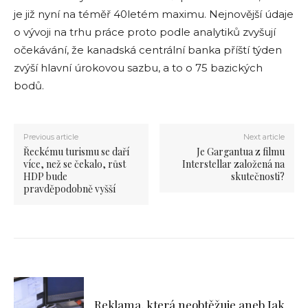
je již nyní na téměř 40letém maximu. Nejnovější údaje
o vývoji na trhu práce proto podle analytiků zvyšují
očekávání, že kanadská centrální banka příští týden
zvýší hlavní úrokovou sazbu, a to o 75 bazických
bodů.
Previous article
Next article
Řeckému turismu se daří
Je Gargantua z filmu
více, než se čekalo, růst
Interstellar založená na
HDP bude
skutečnosti?
pravděpodobně vyšší
Reklama, která neobtěžuje aneb Jak