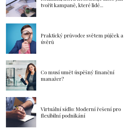
tvořit kampaně, které lidé...
Praktický průvodce světem půjček a
úvěrů
Co musí umět úspěšný finanční
manažer?
Virtuální sídlo: Moderní řešení pro
flexibilní podnikání