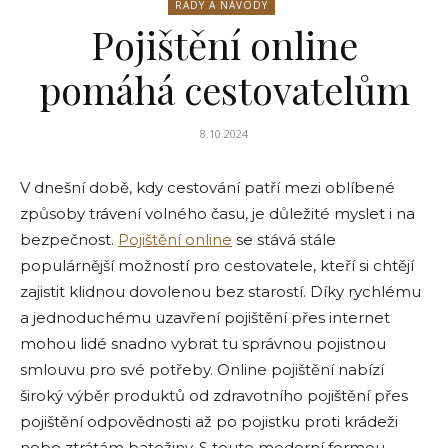
RADY A NÁVODY
Pojištění online
pomáhá cestovatelům
8.10.2024
V dnešní době, kdy cestování patří mezi oblíbené
způsoby trávení volného času, je důležité myslet i na
bezpečnost.
Pojištění
online
se stává stále
populárnější možností pro cestovatele, kteří si chtějí
zajistit klidnou dovolenou bez starostí. Díky rychlému
a jednoduchému uzavření pojištění přes internet
mohou lidé snadno vybrat tu správnou pojistnou
smlouvu pro své potřeby. Online pojištění nabízí
široký výběr produktů od zdravotního pojištění přes
pojištění odpovědnosti až po pojistku proti krádeži
nebo ztrátám batožiny. S touto moderní formou