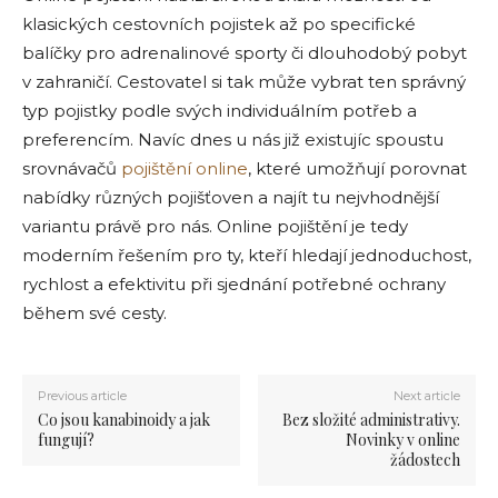
klasických cestovních pojistek až po specifické
balíčky pro adrenalinové sporty či dlouhodobý pobyt
v zahraničí. Cestovatel si tak může vybrat ten správný
typ pojistky podle svých individuálním potřeb a
preferencím. Navíc dnes u nás již existujíc spoustu
srovnávačů
pojištění online
, které umožňují porovnat
nabídky různých pojišťoven a najít tu nejvhodnější
variantu právĕ pro nás. Online pojištění je tedy
moderním řešením pro ty, kteří hledají jednoduchost,
rychlost a efektivitu při sjednání potřebné ochrany
během své cesty.
Previous article
Next article
Co jsou kanabinoidy a jak
Bez složité administrativy.
fungují?
Novinky v online
žádostech